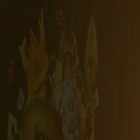
INFO
POKER88
Link
Alternatif
Download
Aplikasi
Mobile