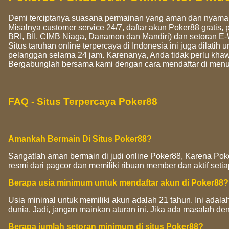
Demi terciptanya suasana permainan yang aman dan nyaman,
Misalnya customer service 24/7, daftar akun Poker88 gratis, 
BRI, BII, CIMB Niaga, Danamon dan Mandiri) dan setoran E-Wa
Situs taruhan online terpercaya di Indonesia ini juga dilatih
pelanggan selama 24 jam. Karenanya, Anda tidak perlu khawati
Bergabunglah bersama kami dengan cara mendaftar di menu 
FAQ - Situs Terpercaya Poker88
Amankah Bermain Di Situs Poker88?
Sangatlah aman bermain di judi online Poker88, Karena Po
resmi dari pagcor dan memiliki ribuan member dan aktif setia
Berapa usia minimum untuk mendaftar akun di Poker88?
Usia minimal untuk memiliki akun adalah 21 tahun. Ini adala
dunia. Jadi, jangan mainkan aturan ini. Jika ada masalah de
Berapa jumlah setoran minimum di situs Poker88?