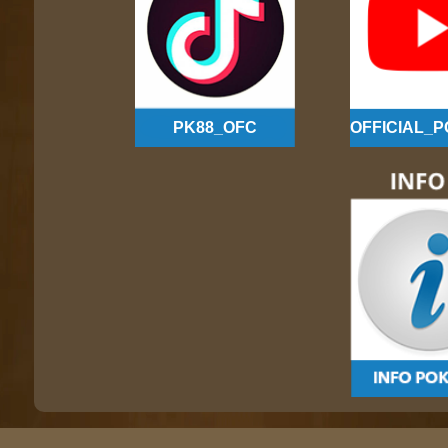
PK88_OFC
OFFICIAL_