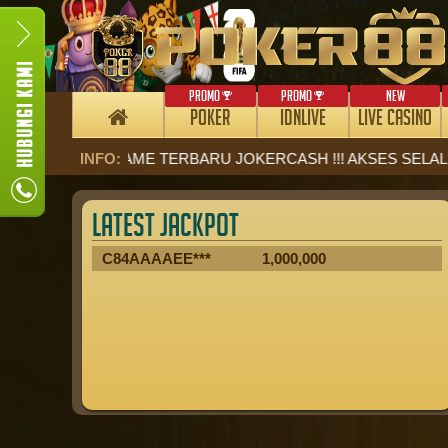
Live
Chat
PROMO
PROMO
NEW
poker88official
POKER
IDNLIVE
LIVE CASINO
INFO:
NI HADIR GAME TERBARU JOKERCASH !!! AKSES SELALU LINK 
poker88_ofc
LATEST JACKPOT
pkrr88.ofc
C84AAAAEE***
1,000,000
+6287746312792
kedaipk88ofc
pk88_ofc
OFFICIAL_POKER88